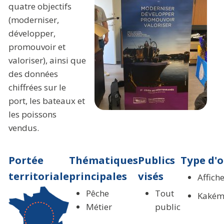
quatre objectifs
(moderniser,
développer,
promouvoir et
valoriser), ainsi que
des données
chiffrées sur le
port, les bateaux et
les poissons
vendus.
Portée
Thématiques
Publics
Type d'o
territoriale
principales
visés
Affich
Pêche
Tout
Kakém
Métier
public