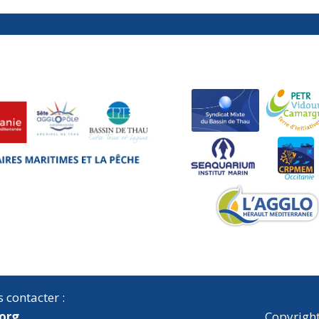
 contacter :
org
Copyright