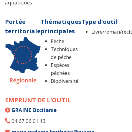
aquatiques.
Portée
Thématiques
Type d'outil
territoriale
principales
Livre/roman/réci
Pêche
Techniques
de pêche
Espèces
pếchées
Biodiversité
EMPRUNT DE L'OUTIL
GRAINE Occitanie
04 67 06 01 13
marie-melaine.berthelot@graine-