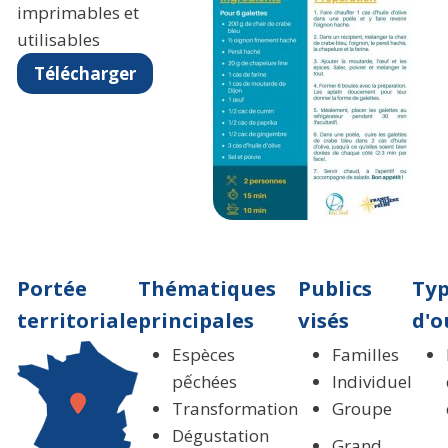
imprimables et
utilisables
Télécharger
Portée
Thématiques
Publics
Ty
territoriale
principales
visés
d'o
Espèces
Familles
pếchées
Individuel
Transformation
Groupe
Dégustation
Grand