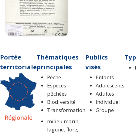
Portée
Thématiques
Publics
Typ
territoriale
principales
visés
Pêche
Enfants
Espèces
Adolescents
pếchées
Adultes
Biodiversité
Individuel
Transformation
Groupe
milieu marin,
lagune, flore,