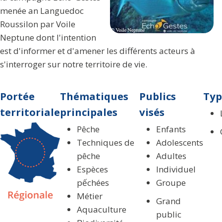
menée an Languedoc
Roussilon par Voile
Neptune dont l'intention
est d'informer et d'amener les différents acteurs à
s'interroger sur notre territoire de vie.
Portée
Thématiques
Publics
Typ
territoriale
principales
visés
Pêche
Enfants
Techniques de
Adolescents
pêche
Adultes
Espèces
Individuel
pếchées
Groupe
Métier
Grand
Aquaculture
public